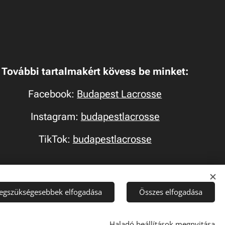
To
v
ábbi tartalmakért kövess be minket:
Facebook:
Budapest Lacrosse
Instagram:
budapestlacrosse
TikTok:
budapestlacrosse
legszükségesebbek elfogadása
Összes elfogadása
Haladó beállítások megnyitása