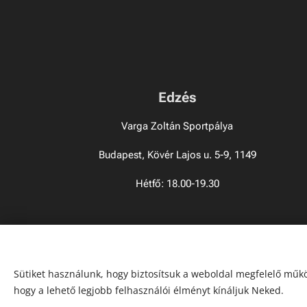
Edzés
Varga Zoltán Sportpálya
Budapest, Kövér Lajos u. 5-9, 1149
Hétfő: 18.00-19.30
Sütiket használunk, hogy biztosítsuk a weboldal megfelelő műkö
hogy a lehető legjobb felhasználói élményt kínáljuk Neked.