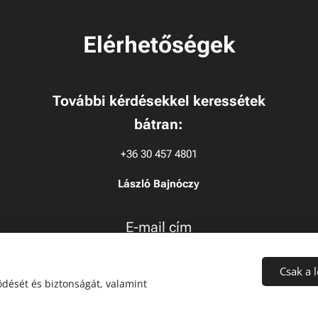
Elérhetőségek
További kérdésekkel keressétek
bátran:
+36 30 457 4801
László Bajnóczy
E-mail cím
recruitment@bplacrosse.hu
Csak a 
dését és biztonságát, valamint